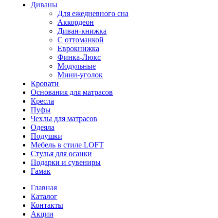
Диваны
Для ежедневного сна
Аккордеон
Диван-книжка
С оттоманкой
Еврокнижка
Финка-Люкс
Модульные
Мини-уголок
Кровати
Основания для матрасов
Кресла
Пуфы
Чехлы для матрасов
Одеяла
Подушки
Мебель в стиле LOFT
Стулья для осанки
Подарки и сувениры
Гамак
Главная
Каталог
Контакты
Акции