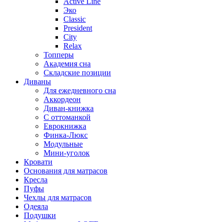
Active Line
Эко
Classic
President
City
Relax
Топперы
Академия сна
Складские позиции
Диваны
Для ежедневного сна
Аккордеон
Диван-книжка
С оттоманкой
Еврокнижка
Финка-Люкс
Модульные
Мини-уголок
Кровати
Основания для матрасов
Кресла
Пуфы
Чехлы для матрасов
Одеяла
Подушки