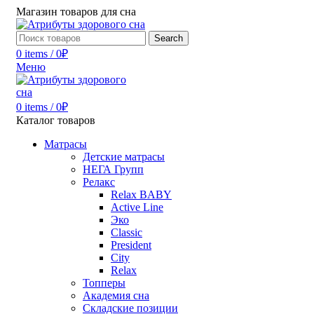
Магазин товаров для сна
Search
0
items
/
0
₽
Меню
0
items
/
0
₽
Каталог товаров
Матрасы
Детские матрасы
НЕГА Групп
Релакс
Relax BABY
Active Line
Эко
Classic
President
City
Relax
Топперы
Академия сна
Складские позиции