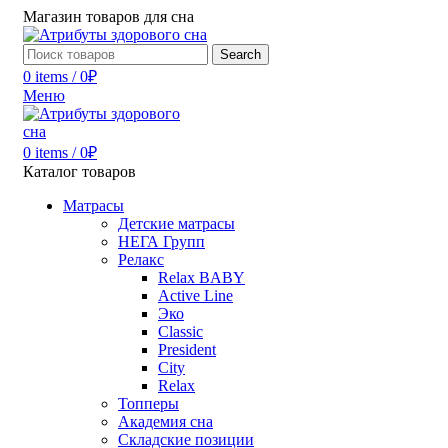
Магазин товаров для сна
Search
0
items
/
0
₽
Меню
0
items
/
0
₽
Каталог товаров
Матрасы
Детские матрасы
НЕГА Групп
Релакс
Relax BABY
Active Line
Эко
Classic
President
City
Relax
Топперы
Академия сна
Складские позиции