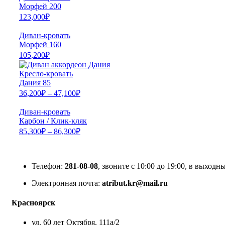
Морфей 200
123,000
₽
Диван-кровать
Морфей 160
105,200
₽
Кресло-кровать
Дания 85
36,200
₽
–
47,100
₽
Диван-кровать
Карбон / Клик-кляк
85,300
₽
–
86,300
₽
Телефон:
281-08-08
, звоните с 10:00 до 19:00, в выходны
Электронная почта:
atribut.kr@mail.ru
Красноярск
ул. 60 лет Октября, 111а/2