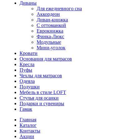
Диваны
Для ежедневного сна
Аккордеон
Диван-книжка
С оттоманкой
Еврокнижка
Финка-Люкс
Модульные
Мини-уголок
Кровати
Основания для матрасов
Кресла
Пуфы
Чехлы для матрасов
Одеяла
Подушки
Мебель в стиле LOFT
Стулья для осанки
Подарки и сувениры
Гамак
Главная
Каталог
Контакты
Акции