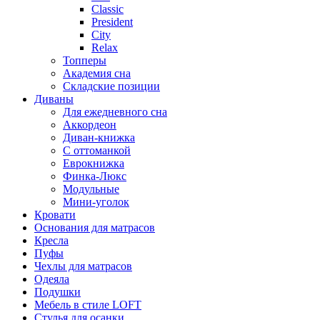
Classic
President
City
Relax
Топперы
Академия сна
Складские позиции
Диваны
Для ежедневного сна
Аккордеон
Диван-книжка
С оттоманкой
Еврокнижка
Финка-Люкс
Модульные
Мини-уголок
Кровати
Основания для матрасов
Кресла
Пуфы
Чехлы для матрасов
Одеяла
Подушки
Мебель в стиле LOFT
Стулья для осанки