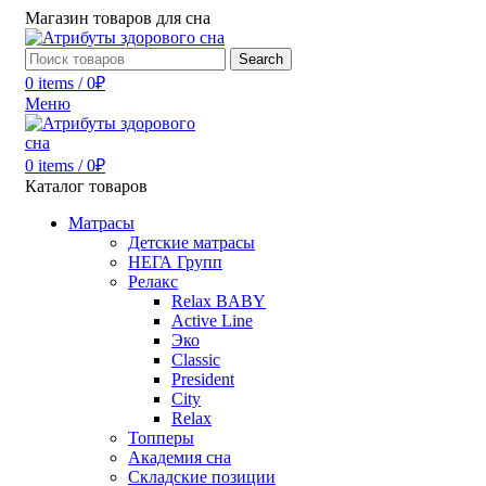
Магазин товаров для сна
Search
0
items
/
0
₽
Меню
0
items
/
0
₽
Каталог товаров
Матрасы
Детские матрасы
НЕГА Групп
Релакс
Relax BABY
Active Line
Эко
Classic
President
City
Relax
Топперы
Академия сна
Складские позиции