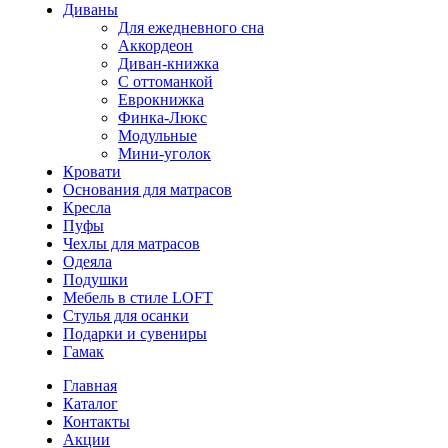
Диваны
Для ежедневного сна
Аккордеон
Диван-книжка
С оттоманкой
Еврокнижка
Финка-Люкс
Модульные
Мини-уголок
Кровати
Основания для матрасов
Кресла
Пуфы
Чехлы для матрасов
Одеяла
Подушки
Мебель в стиле LOFT
Стулья для осанки
Подарки и сувениры
Гамак
Главная
Каталог
Контакты
Акции