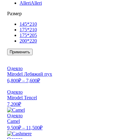
Alleri
Alleri
Размер
145*210
175*210
175*205
200*220
Применить
Одеяло
Mirodel Лебяжий пух
6,800
₽
–
7,600
₽
Одеяло
Mirodel Tencel
7,200
₽
Одеяло
Camel
9,500
₽
–
11,500
₽