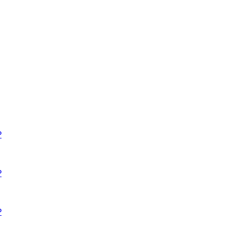
₽
₽
₽