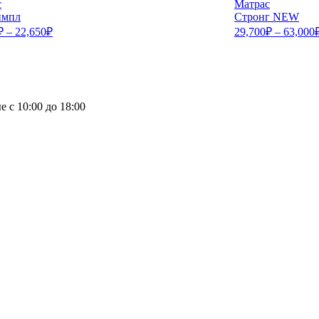
с
Матрас
импл
Стронг NEW
₽
–
22,650
₽
29,700
₽
–
63,000
е с 10:00 до 18:00