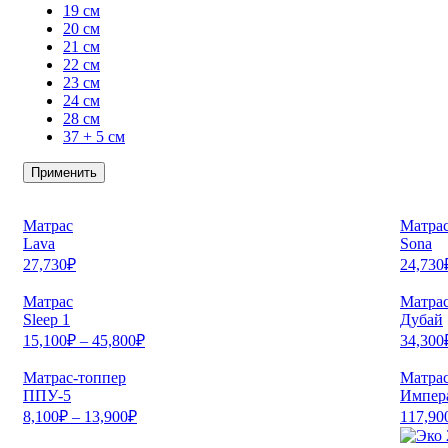
19 см
20 см
21 см
22 см
23 см
24 см
28 см
37 + 5 см
Применить
Матрас
Матра
Lava
Sona
27,730
₽
24,730
Матрас
Матра
Sleep 1
Дубай
15,100
₽
–
45,800
₽
34,300
Матрас-топпер
Матра
ППУ-5
Импера
8,100
₽
–
13,900
₽
117,90