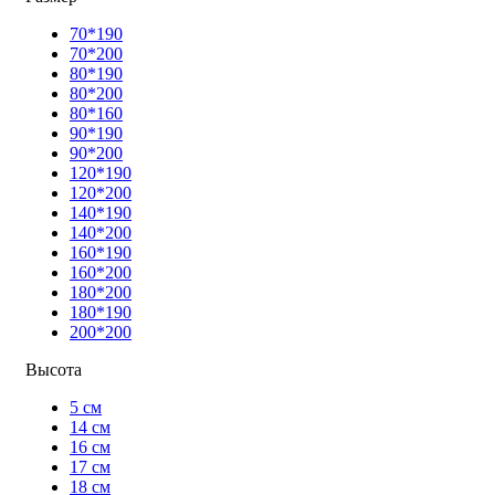
70*190
70*200
80*190
80*200
80*160
90*190
90*200
120*190
120*200
140*190
140*200
160*190
160*200
180*200
180*190
200*200
Высота
5 см
14 см
16 см
17 см
18 см