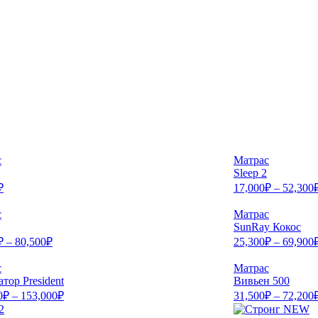
с
Матрас
Sleep 2
₽
17,000
₽
–
52,300
с
Матрас
SunRay Кокос
₽
–
80,500
₽
25,300
₽
–
69,900
с
Матрас
тор President
Вивьен 500
0
₽
–
153,000
₽
31,500
₽
–
72,200