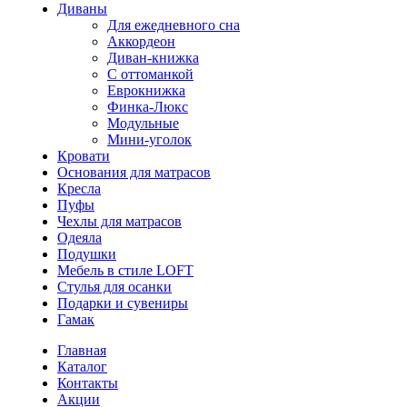
Диваны
Для ежедневного сна
Аккордеон
Диван-книжка
С оттоманкой
Еврокнижка
Финка-Люкс
Модульные
Мини-уголок
Кровати
Основания для матрасов
Кресла
Пуфы
Чехлы для матрасов
Одеяла
Подушки
Мебель в стиле LOFT
Стулья для осанки
Подарки и сувениры
Гамак
Главная
Каталог
Контакты
Акции