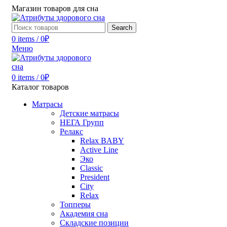
Магазин товаров для сна
Search
0
items
/
0
₽
Меню
0
items
/
0
₽
Каталог товаров
Матрасы
Детские матрасы
НЕГА Групп
Релакс
Relax BABY
Active Line
Эко
Classic
President
City
Relax
Топперы
Академия сна
Складские позиции