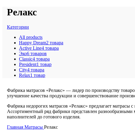
Релакс
Категории
All
products
Happy Dream
2 товара
Active Line
4 товара
Эко
6 товаров
Classic
4 товара
President
1 товар
City
4 товара
Relax
1 товар
Фабрика матрасов «Релакс» — лидер по производству товаро
улучшение качества продукции и совершенствование произ
Фабрика недорогих матрасов «Релакс» предлагает матрасы 
Ассортиментный ряд фабрики представлен разнообразными м
наполнителей до готового изделия.
Главная
Матрасы
Релакс