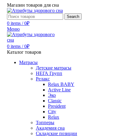
Магазин товаров для сна
Search
0
items
/
0
₽
Меню
0
items
/
0
₽
Каталог товаров
Матрасы
Детские матрасы
НЕГА Групп
Релакс
Relax BABY
Active Line
Эко
Classic
President
City
Relax
Топперы
Академия сна
Складские позиции