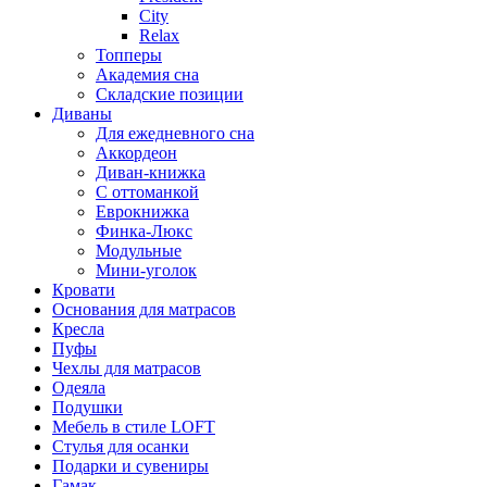
City
Relax
Топперы
Академия сна
Складские позиции
Диваны
Для ежедневного сна
Аккордеон
Диван-книжка
С оттоманкой
Еврокнижка
Финка-Люкс
Модульные
Мини-уголок
Кровати
Основания для матрасов
Кресла
Пуфы
Чехлы для матрасов
Одеяла
Подушки
Мебель в стиле LOFT
Стулья для осанки
Подарки и сувениры
Гамак