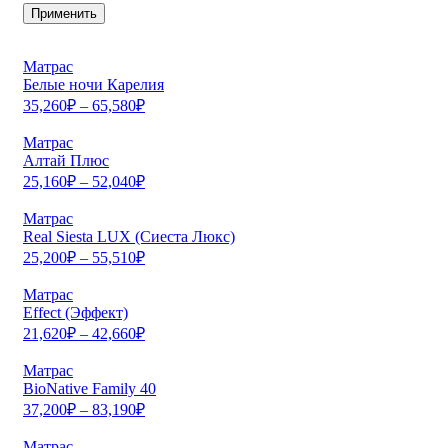
Применить
Матрас
Белые ночи Карелия
35,260
₽
–
65,580
₽
Матрас
Алтай Плюс
25,160
₽
–
52,040
₽
Матрас
Real Siesta LUX (Сиеста Люкс)
25,200
₽
–
55,510
₽
Матрас
Effect (Эффект)
21,620
₽
–
42,660
₽
Матрас
BioNative Family 40
37,200
₽
–
83,190
₽
Матрас