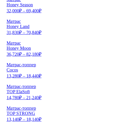
Honey Season
32,000
₽
–
69,400
₽
Матрас
Honey Land
31,830
₽
–
70,840
₽
Матрас
Honey Moon
36,720
₽
–
82,180
₽
Матрас-топпер
Cocos
13,280
₽
–
18,440
₽
Матрас-топпер
TOP ElaSoft
14,780
₽
–
21,240
₽
Матрас-топпер
TOP STRONG
13,140
₽
–
18,140
₽