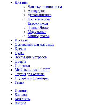
Диваны
Для ежедневного сна
Аккордеон
Диван-книжка
С оттоманкой
Еврокнижка
Финка-Люкс
Модульные
Мини-уголок
Кровати
Основания для матрасов
Кресла
Пуфы
Чехлы для матрасов
Одеяла
Подушки
Мебель в стиле LOFT
Стулья для осанки
Подарки и сувениры
Гамак
Главная
Каталог
Контакты
Акции