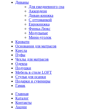
Диваны
Для ежедневного сна
Аккордеон
Диван-книжка
С оттоманкой
Еврокнижка
Финка-Люкс
Модульные
Мини-уголок
Кровати
Основания для матрасов
Кресла
Пуфы
Чехлы для матрасов
Одеяла
Подушки
Мебель в стиле LOFT
Стулья для осанки
Подарки и сувениры
Гамак
Главная
Каталог
Контакты
Акции