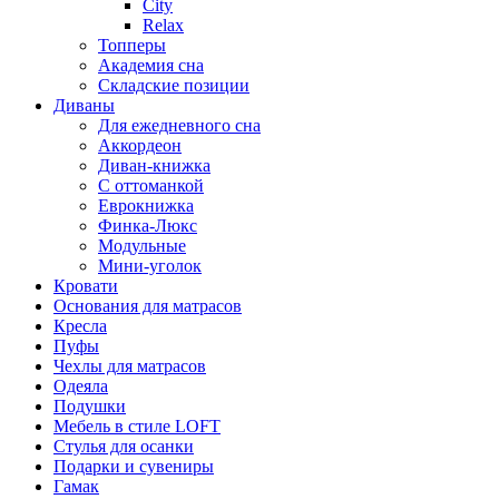
City
Relax
Топперы
Академия сна
Складские позиции
Диваны
Для ежедневного сна
Аккордеон
Диван-книжка
С оттоманкой
Еврокнижка
Финка-Люкс
Модульные
Мини-уголок
Кровати
Основания для матрасов
Кресла
Пуфы
Чехлы для матрасов
Одеяла
Подушки
Мебель в стиле LOFT
Стулья для осанки
Подарки и сувениры
Гамак