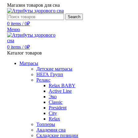
Магазин товаров для сна
Search
0
items
/
0
₽
Меню
0
items
/
0
₽
Каталог товаров
Матрасы
Детские матрасы
НЕГА Групп
Релакс
Relax BABY
Active Line
Эко
Classic
President
City
Relax
Топперы
Академия сна
Складские позиции