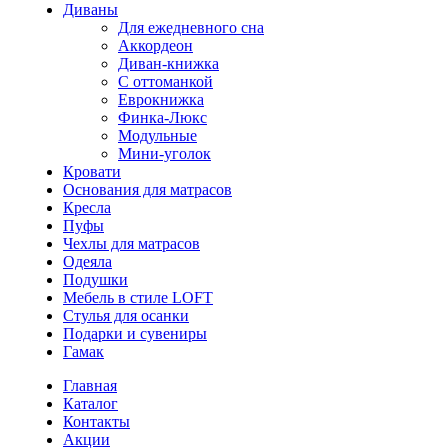
Диваны
Для ежедневного сна
Аккордеон
Диван-книжка
С оттоманкой
Еврокнижка
Финка-Люкс
Модульные
Мини-уголок
Кровати
Основания для матрасов
Кресла
Пуфы
Чехлы для матрасов
Одеяла
Подушки
Мебель в стиле LOFT
Стулья для осанки
Подарки и сувениры
Гамак
Главная
Каталог
Контакты
Акции