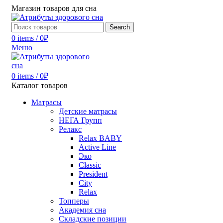
Магазин товаров для сна
Search
0
items
/
0
₽
Меню
0
items
/
0
₽
Каталог товаров
Матрасы
Детские матрасы
НЕГА Групп
Релакс
Relax BABY
Active Line
Эко
Classic
President
City
Relax
Топперы
Академия сна
Складские позиции