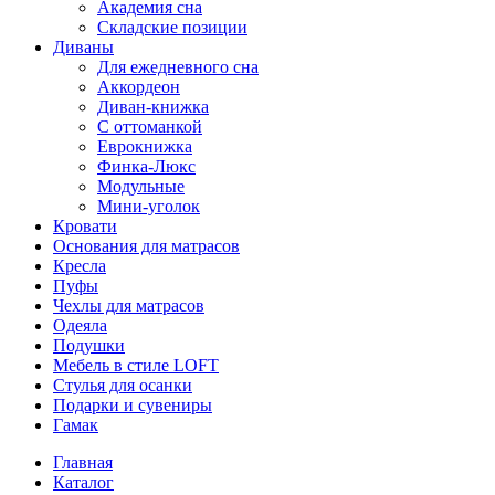
Академия сна
Складские позиции
Диваны
Для ежедневного сна
Аккордеон
Диван-книжка
С оттоманкой
Еврокнижка
Финка-Люкс
Модульные
Мини-уголок
Кровати
Основания для матрасов
Кресла
Пуфы
Чехлы для матрасов
Одеяла
Подушки
Мебель в стиле LOFT
Стулья для осанки
Подарки и сувениры
Гамак
Главная
Каталог