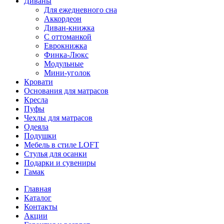
Диваны
Для ежедневного сна
Аккордеон
Диван-книжка
С оттоманкой
Еврокнижка
Финка-Люкс
Модульные
Мини-уголок
Кровати
Основания для матрасов
Кресла
Пуфы
Чехлы для матрасов
Одеяла
Подушки
Мебель в стиле LOFT
Стулья для осанки
Подарки и сувениры
Гамак
Главная
Каталог
Контакты
Акции