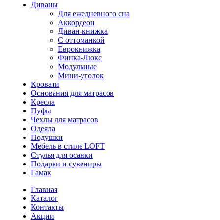
Диваны
Для ежедневного сна
Аккордеон
Диван-книжка
С оттоманкой
Еврокнижка
Финка-Люкс
Модульные
Мини-уголок
Кровати
Основания для матрасов
Кресла
Пуфы
Чехлы для матрасов
Одеяла
Подушки
Мебель в стиле LOFT
Стулья для осанки
Подарки и сувениры
Гамак
Главная
Каталог
Контакты
Акции