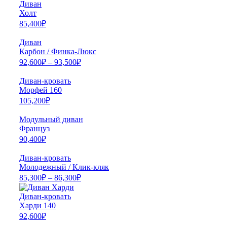
Диван
Холт
85,400
₽
Диван
Карбон / Финка-Люкс
92,600
₽
–
93,500
₽
Диван-кровать
Морфей 160
105,200
₽
Модульный диван
Француз
90,400
₽
Диван-кровать
Молодежный / Клик-кляк
85,300
₽
–
86,300
₽
Диван-кровать
Харди 140
92,600
₽