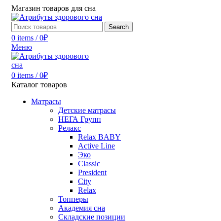
Магазин товаров для сна
Search
0
items
/
0
₽
Меню
0
items
/
0
₽
Каталог товаров
Матрасы
Детские матрасы
НЕГА Групп
Релакс
Relax BABY
Active Line
Эко
Classic
President
City
Relax
Топперы
Академия сна
Складские позиции