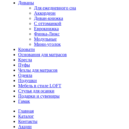
Диваны
Для ежедневного сна
Аккордеон
Диван-книжка
С оттоманкой
Еврокнижка
Финка-Люкс
Модульные
Мини-уголок
Кровати
Основания для матрасов
Кресла
Пуфы
Чехлы для матрасов
Одеяла
Подушки
Мебель в стиле LOFT
Стулья для осанки
Подарки и сувениры
Гамак
Главная
Каталог
Контакты
Акции