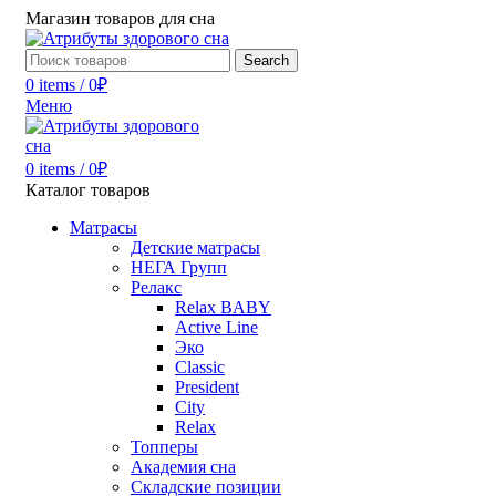
Магазин товаров для сна
Search
0
items
/
0
₽
Меню
0
items
/
0
₽
Каталог товаров
Матрасы
Детские матрасы
НЕГА Групп
Релакс
Relax BABY
Active Line
Эко
Classic
President
City
Relax
Топперы
Академия сна
Складские позиции