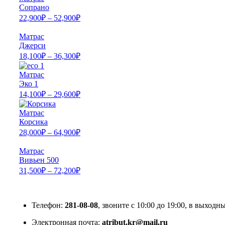
Сопрано
22,900
₽
–
52,900
₽
Матрас
Джерси
18,100
₽
–
36,300
₽
Матрас
Эко 1
14,100
₽
–
29,600
₽
Матрас
Корсика
28,000
₽
–
64,900
₽
Матрас
Вивьен 500
31,500
₽
–
72,200
₽
Телефон:
281-08-08
, звоните с 10:00 до 19:00, в выходны
Электронная почта:
atribut.kr@mail.ru