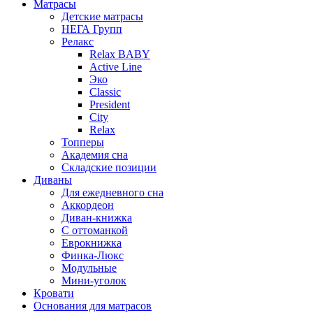
Матрасы
Детские матрасы
НЕГА Групп
Релакс
Relax BABY
Active Line
Эко
Classic
President
City
Relax
Топперы
Академия сна
Складские позиции
Диваны
Для ежедневного сна
Аккордеон
Диван-книжка
С оттоманкой
Еврокнижка
Финка-Люкс
Модульные
Мини-уголок
Кровати
Основания для матрасов