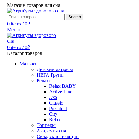
Магазин товаров для сна
Search
0
items
/
0
₽
Меню
0
items
/
0
₽
Каталог товаров
Матрасы
Детские матрасы
НЕГА Групп
Релакс
Relax BABY
Active Line
Эко
Classic
President
City
Relax
Топперы
Академия сна
Складские позиции