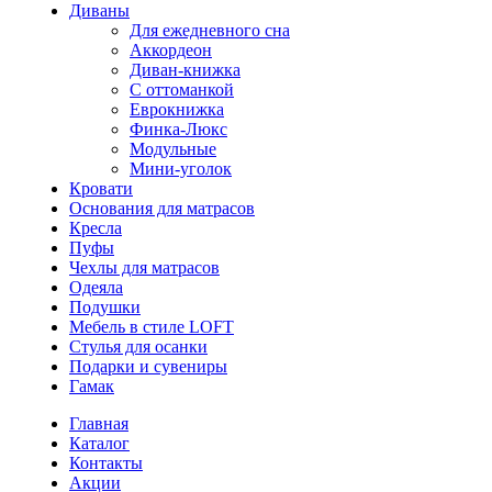
Диваны
Для ежедневного сна
Аккордеон
Диван-книжка
С оттоманкой
Еврокнижка
Финка-Люкс
Модульные
Мини-уголок
Кровати
Основания для матрасов
Кресла
Пуфы
Чехлы для матрасов
Одеяла
Подушки
Мебель в стиле LOFT
Стулья для осанки
Подарки и сувениры
Гамак
Главная
Каталог
Контакты
Акции