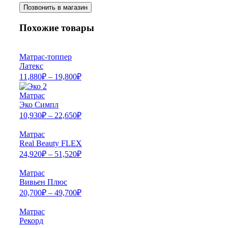
Позвонить в магазин
Похожие товары
Матрас-топпер
Латекс
11,880
₽
–
19,800
₽
Матрас
Эко Симпл
10,930
₽
–
22,650
₽
Матрас
Real Beauty FLEX
24,920
₽
–
51,520
₽
Матрас
Вивьен Плюс
20,700
₽
–
49,700
₽
Матрас
Рекорд