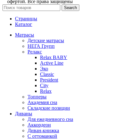
офертой. Все права защищены
Search
Страницы
Каталог
Матрасы
Детские матрасы
НЕГА Групп
Релакс
Relax BABY
Active Line
Эко
Classic
President
City
Relax
Топперы
Академия сна
Складские позиции
Диваны
Для ежедневного сна
Аккордеон
Диван-книжка
С оттоманкой