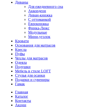
Диваны
Для ежедневного сна
Аккордеон
Диван-книжка
С оттоманкой
Еврокнижка
Финка-Люкс
Модульные
Мини-уголок
Кровати
Основания для матрасов
Кресла
Пуфы
Чехлы для матрасов
Одеяла
Подушки
Мебель в стиле LOFT
Стулья для осанки
Подарки и сувениры
Гамак
Главная
Каталог
Контакты
Акции