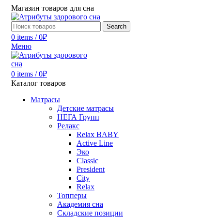
Магазин товаров для сна
Search
0
items
/
0
₽
Меню
0
items
/
0
₽
Каталог товаров
Матрасы
Детские матрасы
НЕГА Групп
Релакс
Relax BABY
Active Line
Эко
Classic
President
City
Relax
Топперы
Академия сна
Складские позиции