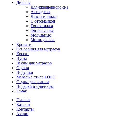
Диваны
Для ежедневного сна
Аккордеон
Диван-книжка
С оттоманкой
Еврокнижка
Финка-Люкс
Модульные
Мини-уголок
Кровати
Основания для матрасов
Кресла
Пуфы
Чехлы для матрасов
Одеяла
Подушки
Мебель в стиле LOFT
Стулья для осанки
Подарки и сувениры
Гамак
Главная
Каталог
Контакты
Акции