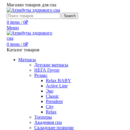
Магазин товаров для сна
Search
0
items
/
0
₽
Меню
0
items
/
0
₽
Каталог товаров
Матрасы
Детские матрасы
НЕГА Групп
Релакс
Relax BABY
Active Line
Эко
Classic
President
City
Relax
Топперы
Академия сна
Складские позиции