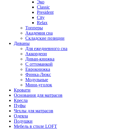
Эко
Classic
President
City
Relax
Топперы
Академия сна
Складские позиции
Диваны
Для ежедневного сна
Аккордеон
Диван-книжка
С оттоманкой
Еврокнижка
Финка-Люкс
Модульные
Мини-уголок
Кровати
Основания для матрасов
Кресла
Пуфы
Чехлы для матрасов
Одеяла
Подушки
Мебель в стиле LOFT