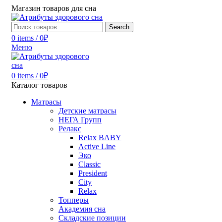
Магазин товаров для сна
Search
0
items
/
0
₽
Меню
0
items
/
0
₽
Каталог товаров
Матрасы
Детские матрасы
НЕГА Групп
Релакс
Relax BABY
Active Line
Эко
Classic
President
City
Relax
Топперы
Академия сна
Складские позиции