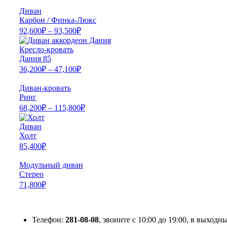
Диван
Карбон / Финка-Люкс
92,600
₽
–
93,500
₽
Кресло-кровать
Дания 85
36,200
₽
–
47,100
₽
Диван-кровать
Ринг
68,200
₽
–
115,800
₽
Диван
Холт
85,400
₽
Модульный диван
Стерео
71,800
₽
Телефон:
281-08-08
, звоните с 10:00 до 19:00, в выходны