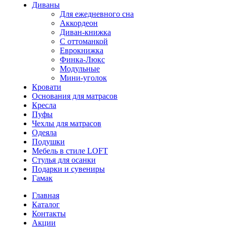
Диваны
Для ежедневного сна
Аккордеон
Диван-книжка
С оттоманкой
Еврокнижка
Финка-Люкс
Модульные
Мини-уголок
Кровати
Основания для матрасов
Кресла
Пуфы
Чехлы для матрасов
Одеяла
Подушки
Мебель в стиле LOFT
Стулья для осанки
Подарки и сувениры
Гамак
Главная
Каталог
Контакты
Акции