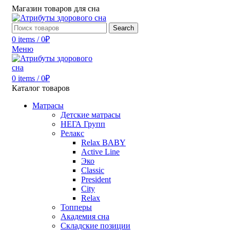
Магазин товаров для сна
Search
0
items
/
0
₽
Меню
0
items
/
0
₽
Каталог товаров
Матрасы
Детские матрасы
НЕГА Групп
Релакс
Relax BABY
Active Line
Эко
Classic
President
City
Relax
Топперы
Академия сна
Складские позиции