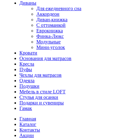
Диваны
Для ежедневного сна
Аккордеон
Диван-книжка
С оттоманкой
Еврокнижка
Финка-Люкс
Модульные
Мини-уголок
Кровати
Основания для матрасов
Кресла
Пуфы
Чехлы для матрасов
Одеяла
Подушки
Мебель в стиле LOFT
Стулья для осанки
Подарки и сувениры
Гамак
Главная
Каталог
Контакты
Акции