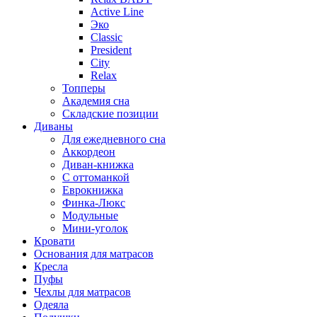
Active Line
Эко
Classic
President
City
Relax
Топперы
Академия сна
Складские позиции
Диваны
Для ежедневного сна
Аккордеон
Диван-книжка
С оттоманкой
Еврокнижка
Финка-Люкс
Модульные
Мини-уголок
Кровати
Основания для матрасов
Кресла
Пуфы
Чехлы для матрасов
Одеяла