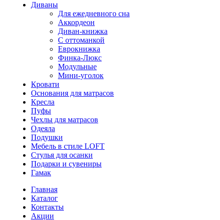
Диваны
Для ежедневного сна
Аккордеон
Диван-книжка
С оттоманкой
Еврокнижка
Финка-Люкс
Модульные
Мини-уголок
Кровати
Основания для матрасов
Кресла
Пуфы
Чехлы для матрасов
Одеяла
Подушки
Мебель в стиле LOFT
Стулья для осанки
Подарки и сувениры
Гамак
Главная
Каталог
Контакты
Акции