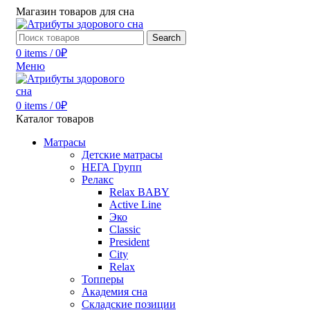
Магазин товаров для сна
Search
0
items
/
0
₽
Меню
0
items
/
0
₽
Каталог товаров
Матрасы
Детские матрасы
НЕГА Групп
Релакс
Relax BABY
Active Line
Эко
Classic
President
City
Relax
Топперы
Академия сна
Складские позиции