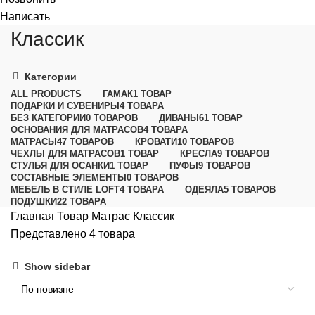
Написать
Классик
Категории
ALL
PRODUCTS
ГАМАК
1 ТОВАР
ПОДАРКИ И СУВЕНИРЫ
4 ТОВАРА
БЕЗ КАТЕГОРИИ
0 ТОВАРОВ
ДИВАНЫ
61 ТОВАР
ОСНОВАНИЯ ДЛЯ МАТРАСОВ
4 ТОВАРА
МАТРАСЫ
47 ТОВАРОВ
КРОВАТИ
10 ТОВАРОВ
ЧЕХЛЫ ДЛЯ МАТРАСОВ
1 ТОВАР
КРЕСЛА
9 ТОВАРОВ
СТУЛЬЯ ДЛЯ ОСАНКИ
1 ТОВАР
ПУФЫ
9 ТОВАРОВ
СОСТАВНЫЕ ЭЛЕМЕНТЫ
0 ТОВАРОВ
МЕБЕЛЬ В СТИЛЕ LOFT
4 ТОВАРА
ОДЕЯЛА
5 ТОВАРОВ
ПОДУШКИ
22 ТОВАРА
Главная
Товар Матрас
Классик
Представлено 4 товара
Show sidebar