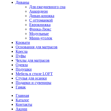
Диваны
Для ежедневного сна
Аккордеон
Диван-книжка
С оттоманкой
Еврокнижка
Финка-Люкс
Модульные
Мини-уголок
Кровати
Основания для матрасов
Кресла
Пуфы
Чехлы для матрасов
Одеяла
Подушки
Мебель в стиле LOFT
Стулья для осанки
Подарки и сувениры
Гамак
Главная
Каталог
Контакты
Акции