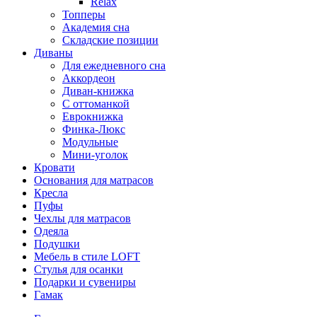
Relax
Топперы
Академия сна
Складские позиции
Диваны
Для ежедневного сна
Аккордеон
Диван-книжка
С оттоманкой
Еврокнижка
Финка-Люкс
Модульные
Мини-уголок
Кровати
Основания для матрасов
Кресла
Пуфы
Чехлы для матрасов
Одеяла
Подушки
Мебель в стиле LOFT
Стулья для осанки
Подарки и сувениры
Гамак