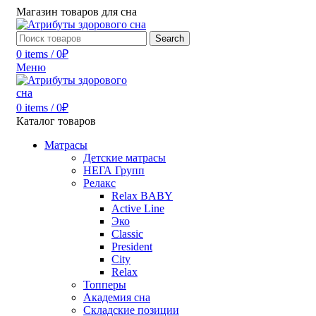
Магазин товаров для сна
Search
0
items
/
0
₽
Меню
0
items
/
0
₽
Каталог товаров
Матрасы
Детские матрасы
НЕГА Групп
Релакс
Relax BABY
Active Line
Эко
Classic
President
City
Relax
Топперы
Академия сна
Складские позиции