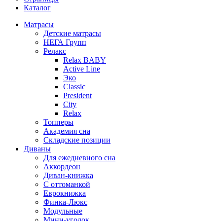
Каталог
Матрасы
Детские матрасы
НЕГА Групп
Релакс
Relax BABY
Active Line
Эко
Classic
President
City
Relax
Топперы
Академия сна
Складские позиции
Диваны
Для ежедневного сна
Аккордеон
Диван-книжка
С оттоманкой
Еврокнижка
Финка-Люкс
Модульные
Мини-уголок