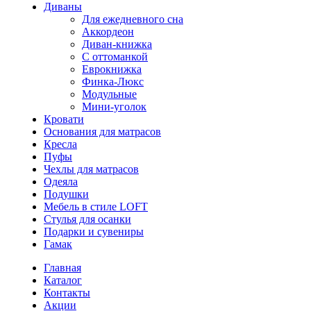
Диваны
Для ежедневного сна
Аккордеон
Диван-книжка
С оттоманкой
Еврокнижка
Финка-Люкс
Модульные
Мини-уголок
Кровати
Основания для матрасов
Кресла
Пуфы
Чехлы для матрасов
Одеяла
Подушки
Мебель в стиле LOFT
Стулья для осанки
Подарки и сувениры
Гамак
Главная
Каталог
Контакты
Акции