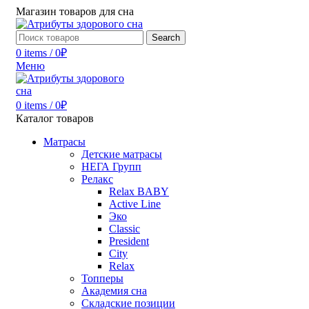
Магазин товаров для сна
Search
0
items
/
0
₽
Меню
0
items
/
0
₽
Каталог товаров
Матрасы
Детские матрасы
НЕГА Групп
Релакс
Relax BABY
Active Line
Эко
Classic
President
City
Relax
Топперы
Академия сна
Складские позиции