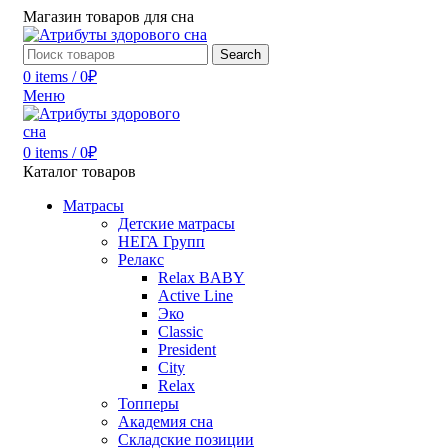
Магазин товаров для сна
Search
0
items
/
0
₽
Меню
0
items
/
0
₽
Каталог товаров
Матрасы
Детские матрасы
НЕГА Групп
Релакс
Relax BABY
Active Line
Эко
Classic
President
City
Relax
Топперы
Академия сна
Складские позиции