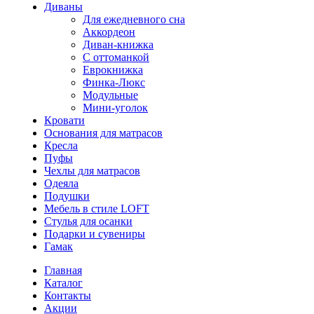
Диваны
Для ежедневного сна
Аккордеон
Диван-книжка
С оттоманкой
Еврокнижка
Финка-Люкс
Модульные
Мини-уголок
Кровати
Основания для матрасов
Кресла
Пуфы
Чехлы для матрасов
Одеяла
Подушки
Мебель в стиле LOFT
Стулья для осанки
Подарки и сувениры
Гамак
Главная
Каталог
Контакты
Акции