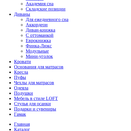
Академия сна
Складские позиции
Диваны
Для ежедневного сна
Аккордеон
Диван-книжка
С оттоманкой
Еврокнижка
Финка-Люкс
Модульные
Мини-уголок
Кровати
Основания для матрасов
Кресла
Пуфы
Чехлы для матрасов
Одеяла
Подушки
Мебель в стиле LOFT
Стулья для осанки
Подарки и сувениры
Гамак
Главная
Каталог