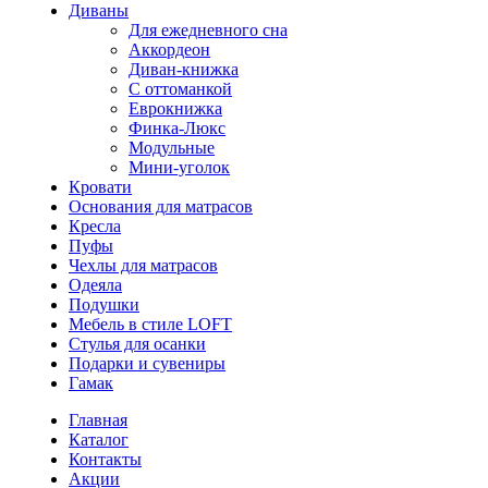
Диваны
Для ежедневного сна
Аккордеон
Диван-книжка
С оттоманкой
Еврокнижка
Финка-Люкс
Модульные
Мини-уголок
Кровати
Основания для матрасов
Кресла
Пуфы
Чехлы для матрасов
Одеяла
Подушки
Мебель в стиле LOFT
Стулья для осанки
Подарки и сувениры
Гамак
Главная
Каталог
Контакты
Акции