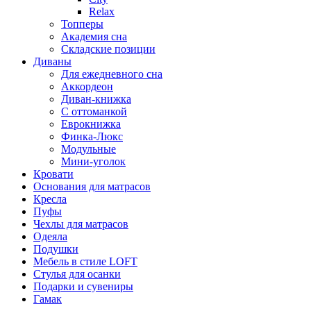
Relax
Топперы
Академия сна
Складские позиции
Диваны
Для ежедневного сна
Аккордеон
Диван-книжка
С оттоманкой
Еврокнижка
Финка-Люкс
Модульные
Мини-уголок
Кровати
Основания для матрасов
Кресла
Пуфы
Чехлы для матрасов
Одеяла
Подушки
Мебель в стиле LOFT
Стулья для осанки
Подарки и сувениры
Гамак