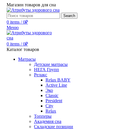
Магазин товаров для сна
Search
0
items
/
0
₽
Меню
0
items
/
0
₽
Каталог товаров
Матрасы
Детские матрасы
НЕГА Групп
Релакс
Relax BABY
Active Line
Эко
Classic
President
City
Relax
Топперы
Академия сна
Складские позиции